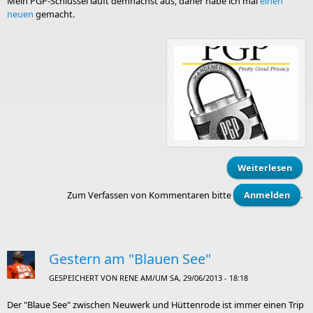
Mein PGP-Schlüssel läuft demnächst aus, daher habe ich mal
einen
neuen
gemacht.
Weiterlesen
N
Zum Verfassen von Kommentaren bitte
Anmelden
.
Schl
Gestern am "Blauen See"
GESPEICHERT VON
RENE
AM/UM SA, 29/06/2013 - 18:18
Der "Blaue See" zwischen Neuwerk und Hüttenrode ist immer einen Trip