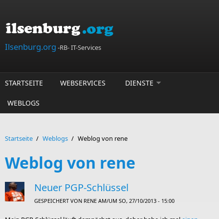
Direkt zum Inhalt
Ilsenburg.org
-RB- IT-Services
STARTSEITE
WEBSERVICES
DIENSTE
WEBLOGS
Startseite
/
Weblogs
/
Weblog von rene
Weblog von rene
Neuer PGP-Schlüssel
GESPEICHERT VON
RENE
AM/UM SO, 27/10/2013 - 15:00